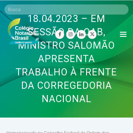
18.04.2023 – EM
SESSÃO DA OAB,
O
facebook
instagram
linkedin
twitter
Mo
MINISTRO SALOMÃO
M
APRESENTA
TRABALHO À FRENTE
DA CORREGEDORIA
NACIONAL