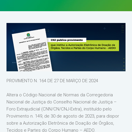
PROVIMENTO N. 164 DE 27 DE MARÇO DE 2024
Altera o Código Nacional de Normas da Corregedoria
Nacional de Justiça do Conselho Nacional de Justiça –
Foro Extrajudicial (CNN/CN/CNJ-Extra), instituído pelo
Provimento n. 149, de 30 de agosto de 2023, para dispor
sobre a Autorização Eletrônica de Doação de Órgãos,
Tecidos e Partes do Corpo Humano – AEDO.