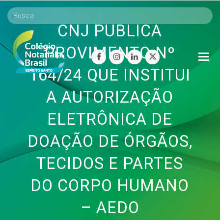
CNJ PUBLICA
PROVIMENTO Nº
O
facebook
instagram
linkedin
twitter
Mo
164/24 QUE INSTITUI
M
A AUTORIZAÇÃO
ELETRÔNICA DE
DOAÇÃO DE ÓRGÃOS,
TECIDOS E PARTES
DO CORPO HUMANO
– AEDO