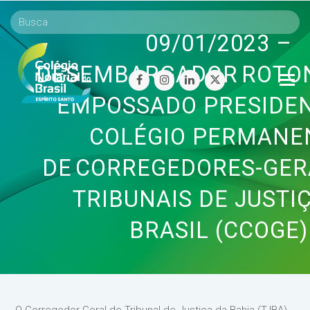
09/01/2023 –
DESEMBARGADOR ROTO
O
facebook
instagram
linkedin
twitter
Mo
EMPOSSADO PRESIDE
M
COLÉGIO PERMANE
DE CORREGEDORES-GER
TRIBUNAIS DE JUSTI
BRASIL (CCOGE)