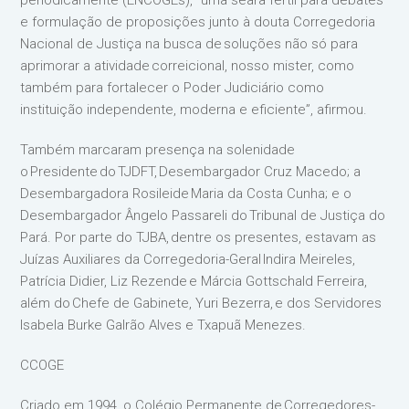
periodicamente (ENCOGEs), “uma seara fértil para debates
e formulação de proposições junto à douta Corregedoria
Nacional de Justiça na busca de soluções não só para
aprimorar a atividade correicional, nosso mister, como
também para fortalecer o Poder Judiciário como
instituição independente, moderna e eficiente”, afirmou.
Também marcaram presença na solenidade
o Presidente do TJDFT, Desembargador Cruz Macedo; a
Desembargadora Rosileide Maria da Costa Cunha; e o
Desembargador Ângelo Passareli do Tribunal de Justiça do
Pará. Por parte do TJBA, dentre os presentes, estavam as
Juízas Auxiliares da Corregedoria-Geral Indira Meireles,
Patrícia Didier, Liz Rezende e Márcia Gottschald Ferreira,
além do Chefe de Gabinete, Yuri Bezerra, e dos Servidores
Isabela Burke Galrão Alves e Txapuã Menezes.
CCOGE
Criado em 1994, o Colégio Permanente de Corregedores-