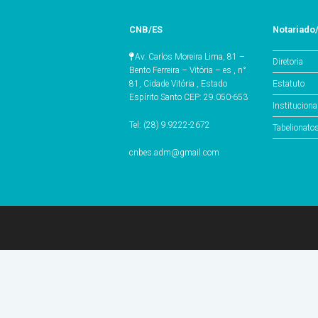
CNB/ES
Notariado
Av. Carlos Moreira Lima, 81 –
Diretoria
Bento Ferreira – Vitória – es , n°
Estatuto
81, Cidade Vitória , Estado
Espírito Santo CEP: 29.050-653
Instituciona
Tel: (28) 9.9222-2672
Tabelionato
cnbes.adm@gmail.com