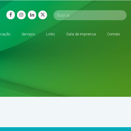
facebook
instagram
linkedin
twitter
cação
Serviços
Links
Sala de Imprensa
Contato