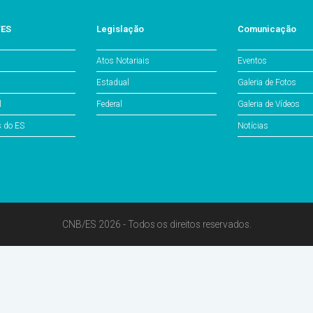
/ES
Legislação
Comunicação
Atos Notariais
Eventos
Estadual
Galeria de Fotos
l
Federal
Galeria de Vídeos
s do ES
Notícias
CNB/ES 2026 - Todos os direitos reservados.