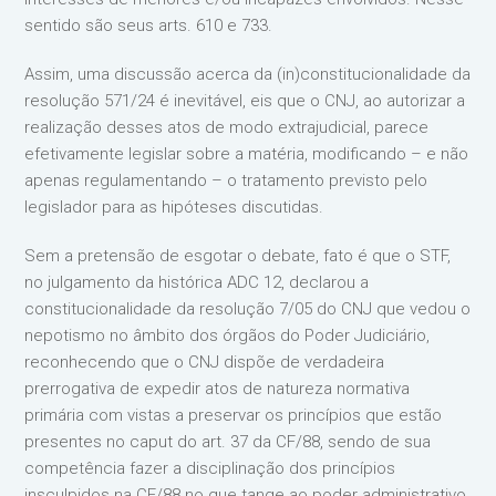
sentido são seus arts. 610 e 733.
Assim, uma discussão acerca da (in)constitucionalidade da
resolução 571/24 é inevitável, eis que o CNJ, ao autorizar a
realização desses atos de modo extrajudicial, parece
efetivamente legislar sobre a matéria, modificando – e não
apenas regulamentando – o tratamento previsto pelo
legislador para as hipóteses discutidas.
Sem a pretensão de esgotar o debate, fato é que o STF,
no julgamento da histórica ADC 12, declarou a
constitucionalidade da resolução 7/05 do CNJ que vedou o
nepotismo no âmbito dos órgãos do Poder Judiciário,
reconhecendo que o CNJ dispõe de verdadeira
prerrogativa de expedir atos de natureza normativa
primária com vistas a preservar os princípios que estão
presentes no caput do art. 37 da CF/88, sendo de sua
competência fazer a disciplinação dos princípios
insculpidos na CF/88 no que tange ao poder administrativo