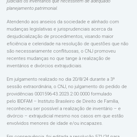
judiciais os inventários que necessitem de adequado
planejamento patrimonial.
Atendendo aos anseios da sociedade e alinhado com
mudanças legislativas e jurisprudenciais acerca da
desjudicialização de procedimentos, visando maior
eficiência e celeridade na resolução de questões que não
são necessariamente conflituosas, o CNJ promoveu
recentes mudanças no que tange à realização de
inventários e divórcios extrajudiciais.
Em julgamento realizado no dia 20/8/24 durante a 3ª
sessão extraordinária, o CNJ, no julgamento do pedido de
providências 0001596-43.2023.2.00.0000 formulado
pelo IBDFAM – Instituto Brasileiro de Direito de Família,
reconheceu ser possível a realização de inventário – e
divórcio – extrajudicial mesmo nos casos em que estão
envolvidos menores de idade e/ou incapazes.
Em consequência, foi editada a resolução 571/24 para