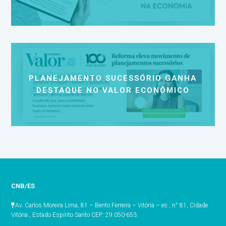
PLANEJAMENTO SUCESSÓRIO GANHA
DESTAQUE NO VALOR ECONÔMICO
CNB/ES
Av. Carlos Moreira Lima, 81 – Bento Ferreira – Vitória – es , n° 81, Cidade
Vitória , Estado Espírito Santo CEP: 29.050-653