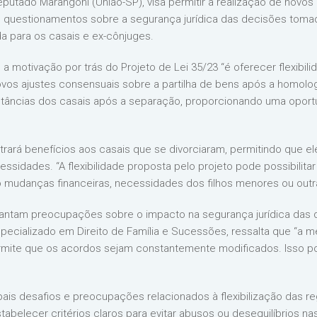
deputado Marangoni (União-SP), visa permitir a realização de nov
o questionamentos sobre a segurança jurídica das decisões tom
a para os casais e ex-cônjuges.
motivação por trás do Projeto de Lei 35/23 “é oferecer flexibilid
ovos ajustes consensuais sobre a partilha de bens após a homolo
tâncias dos casais após a separação, proporcionando uma opor
ará benefícios aos casais que se divorciaram, permitindo que ele
sidades. “A flexibilidade proposta pelo projeto pode possibilitar 
 mudanças financeiras, necessidades dos filhos menores ou outra
vantam preocupações sobre o impacto na segurança jurídica das
specializado em Direito de Família e Sucessões, ressalta que “a m
rmite que os acordos sejam constantemente modificados. Isso po
ais desafios e preocupações relacionados à flexibilização das re
stabelecer critérios claros para evitar abusos ou desequilíbrios n