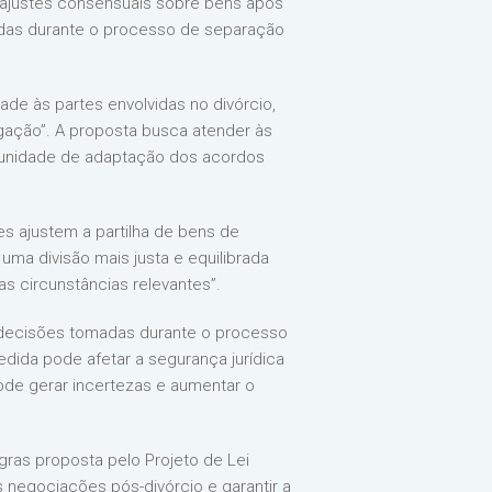
os ajustes consensuais sobre bens após
adas durante o processo de separação
ade às partes envolvidas no divórcio,
gação”. A proposta busca atender às
tunidade de adaptação dos acordos
s ajustem a partilha de bens de
uma divisão mais justa e equilibrada
s circunstâncias relevantes”.
 decisões tomadas durante o processo
edida pode afetar a segurança jurídica
de gerar incertezas e aumentar o
gras proposta pelo Projeto de Lei
as negociações pós-divórcio e garantir a