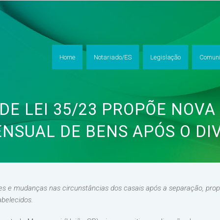
Home
Notariado/ES
Legislação
Comuni
DE LEI 35/23 PROPÕE NOVA
NSUAL DE BENS APÓS O DI
es e mudanças nas circunstâncias dos casais após a separação, pro
belecidos.