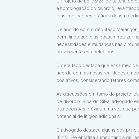
O Projeto de Lei 35/23, de autoria do 
a homologação do divórcio, levantand
e as implicações práticas dessa medid
De acordo com o deputado Marangoni, a 
permitindo que elas possam realizar n
necessidades e mudanças nas circuns
previamente estabelecidos.
O deputado destaca que essa medida tr
acordo com as novas realidades e neces
dos ativos, considerando fatores como
As discussões em torno do projeto le
de divórcio. Ricardo Silva, advogado e
das decisões prévias, uma vez que pe
potencial de litígios adicionais”.
O advogado destaca alguns dos princip
35/23. Ele enfatiza a importância de “e