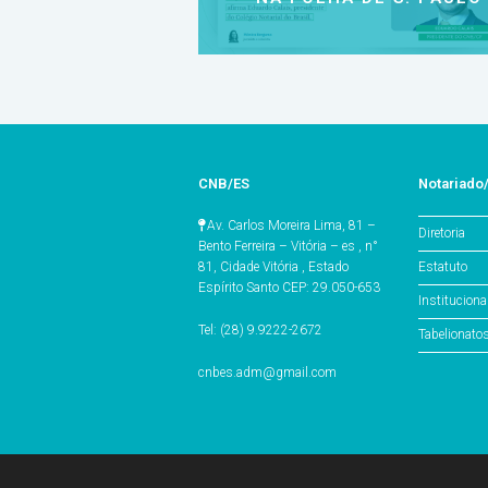
CNB/ES
Notariado
Av. Carlos Moreira Lima, 81 –
Diretoria
Bento Ferreira – Vitória – es , n°
Estatuto
81, Cidade Vitória , Estado
Espírito Santo CEP: 29.050-653
Instituciona
Tel: (28) 9.9222-2672
Tabelionato
cnbes.adm@gmail.com