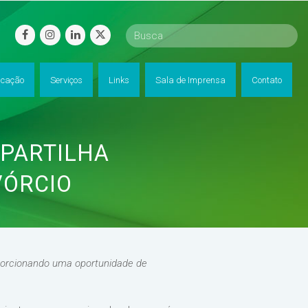
facebook
instagram
linkedin
twitter
cação
Serviços
Links
Sala de Imprensa
Contato
 PARTILHA
VÓRCIO
porcionando uma oportunidade de