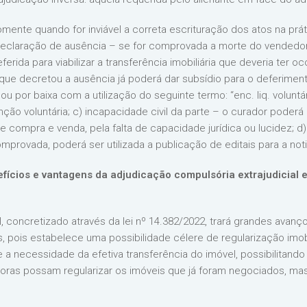
mente quando for inviável a correta escrituração dos atos na prát
u declaração de ausência – se for comprovada a morte do vende
rida para viabilizar a transferência imobiliária que deveria ter o
 que decretou a ausência já poderá dar subsídio para o deferimento
ou por baixa com a utilização do seguinte termo: “enc. liq. voluntár
ção voluntária; c) incapacidade civil da parte – o curador poderá
de compra e venda, pela falta de capacidade jurídica ou lucidez; d
provada, poderá ser utilizada a publicação de editais para a notif
nefícios e vantagens da adjudicação compulsória extrajudici
, concretizado através da lei nº 14.382/2022, trará grandes avanço
s, pois estabelece uma possibilidade célere de regularização imob
te a necessidade da efetiva transferência do imóvel, possibilit
toras possam regularizar os imóveis que já foram negociados, ma