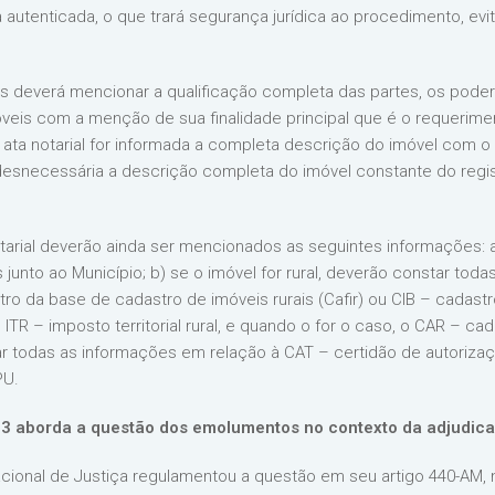
ia autenticada, o que trará segurança jurídica ao procedimento, ev
 deverá mencionar a qualificação completa das partes, os podere
móveis com a menção de sua finalidade principal que é o requerim
a ata notarial for informada a completa descrição do imóvel com o
r desnecessária a descrição completa do imóvel constante do regi
tarial deverão ainda ser mencionados as seguintes informações: a
s junto ao Município; b) se o imóvel for rural, deverão constar to
o da base de cadastro de imóveis rurais (Cafir) ou CIB – cadastro 
 ITR – imposto territorial rural, e quando o for o caso, o CAR – cad
r todas as informações em relação à CAT – certidão de autorizaçã
PU.
 aborda a questão dos emolumentos no contexto da adjudicaç
ional de Justiça regulamentou a questão em seu artigo 440-AM, 