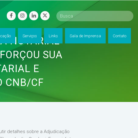
facebook
instagram
linkedin
twitter
cação
Serviços
Links
Sala de Imprensa
Contato
A NOTARIAL
EFORÇOU SUA
ARIAL E
O CNB/CF
cutir detalhes sobre a Adjudicação