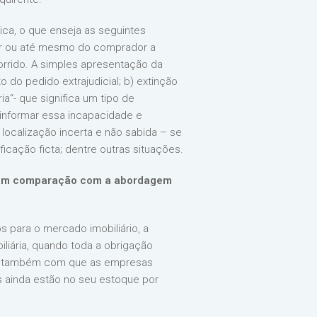
ica, o que enseja as seguintes
dor ou até mesmo do comprador a
corrido. A simples apresentação da
 do pedido extrajudicial; b) extinção
ia“- que significa um tipo de
 informar essa incapacidade e
) localização incerta e não sabida – se
icação ficta; dentre outras situações.
al em comparação com a abordagem
s para o mercado imobiliário, a
iliária, quando toda a obrigação
ando também com que as empresas
s ainda estão no seu estoque por