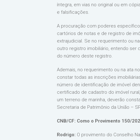
íntegra, em vias no original ou em cóp
e falsificações.
A procuração com poderes específicos
cartórios de notas e de registro de i
extrajudicial. Se no requerimento ou n
outro registro imobiliário, entendo se
do número deste registro.
Ademais, no requerimento ou na ata no
constar todas as inscrições imobiliária
número de identificação de imóvel dentr
certificado de cadastro do imóvel rural,
um terreno de marinha, deverão consta
Secretaria de Patrimônio da União – S
CNB/CF: Como o Provimento 150/2023
Rodrigo:
O provimento do Conselho Nac