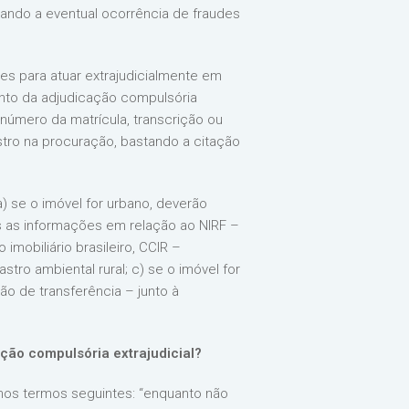
itando a eventual ocorrência de fraudes
s para atuar extrajudicialmente em
ento da adjudicação compulsória
 número da matrícula, transcrição ou
stro na procuração, bastando a citação
) se o imóvel for urbano, deverão
das as informações em relação ao NIRF –
imobiliário brasileiro, CCIR –
astro ambiental rural; c) se o imóvel for
o de transferência – junto à
ão compulsória extrajudicial?
nos termos seguintes: “enquanto não