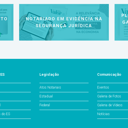
P
NTO
NOTARIADO EM EVIDÊNCIA NA
G
SEGURANÇA JURÍDICA
/ES
Legislação
Comunicação
Atos Notariais
Eventos
Estadual
Galeria de Fotos
l
Federal
Galeria de Vídeos
s do ES
Notícias