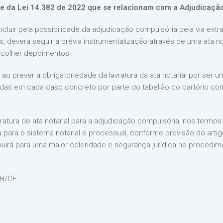
 da Lei 14.382 de 2022 que se relacionam com a Adjudicação
luir pela possibilidade da adjudicação compulsória pela via extra
is, deverá seguir a prévia instrumentalização através de uma ata 
 colher depoimentos.
ao prever a obrigatoriedade da lavratura da ata notarial por ser u
das em cada caso concreto por parte do tabelião do cartório co
ura de ata notarial para a adjudicação compulsória, nos termos do a
para o sistema notarial e processual, conforme previsão do artigo 
buirá para uma maior celeridade e segurança jurídica no procedime
NB/CF