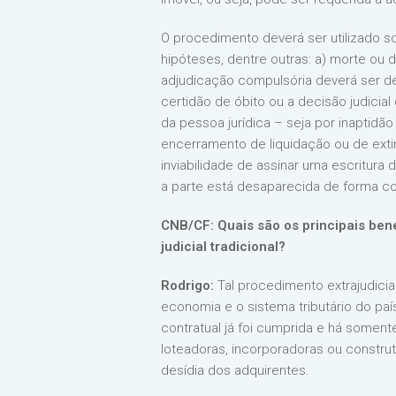
O procedimento deverá ser utilizado so
hipóteses, dentre outras: a) morte o
adjudicação compulsória deverá ser defe
certidão de óbito ou a decisão judicial
da pessoa jurídica – seja por inaptidão 
encerramento de liquidação ou de extin
inviabilidade de assinar uma escritura 
a parte está desaparecida de forma com
CNB/CF: Quais são os principais be
judicial tradicional?
Rodrigo:
Tal procedimento extrajudicial
economia e o sistema tributário do paí
contratual já foi cumprida e há somen
loteadoras, incorporadoras ou constru
desídia dos adquirentes.