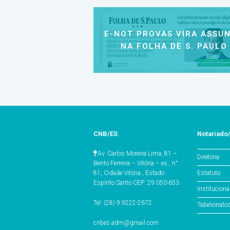
E-NOT PROVAS VIRA ASSU
NA FOLHA DE S. PAULO
CNB/ES
Notariado
Av. Carlos Moreira Lima, 81 –
Diretoria
Bento Ferreira – Vitória – es , n°
Estatuto
81, Cidade Vitória , Estado
Espírito Santo CEP: 29.050-653
Instituciona
Tel: (28) 9.9222-2672
Tabelionato
cnbes.adm@gmail.com