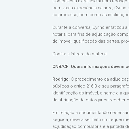
Compulsória Extrajudicial com Rodrigo 
com vasta experiência na área, Cyrin
ao processo, bem como as implicações
Durante a conversa, Cyrino enfatizou 
notarial para fins de adjudicação comp
do imóvel, qualificação das partes, p
Confira a íntegra do material:
CNB/CF: Quais informações devem co
Rodrigo:
O procedimento da adjudicação
públicos o artigo 216-B e seu parágrafo 
identificação do imóvel, o nome e a q
da obrigação de outorgar ou receber o 
Em relação à documentação necessária,
seguida, deverá ser feito um requerime
adjudicação compulsória e a juntada d