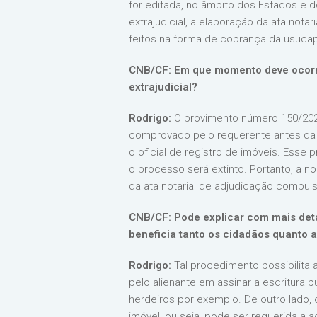
for editada, no âmbito dos Estados e 
extrajudicial, a elaboração da ata not
feitos na forma de cobrança da usucapiã
CNB/CF: Em que momento deve ocorr
extrajudicial?
Rodrigo:
O provimento número 150/202
comprovado pelo requerente antes da la
o oficial de registro de imóveis. Es
o processo será extinto. Portanto, a n
da ata notarial de adjudicação compuls
CNB/CF: Pode explicar com mais det
beneficia tanto os cidadãos quanto 
Rodrigo:
Tal procedimento possibilita
pelo alienante em assinar a escritura 
herdeiros por exemplo. De outro lado,
imóvel, ou seja, pode ser requerida a 