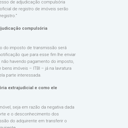
ocesso de adjudicação compulsória
ficial de registro de imóveis serão
egistro.”
djudicação compulsória
o do imposto de transmissão será
otificação que para esse fim lhe enviar
 e não havendo pagamento do imposto,
bens imóveis – ITBI – já na lavratura
la parte interessada.
ia extrajudicial e como ele
móvel, seja em razão da negativa dada
 morte e o desconhecimento dos
são do adquirente em transferir o
quirente.