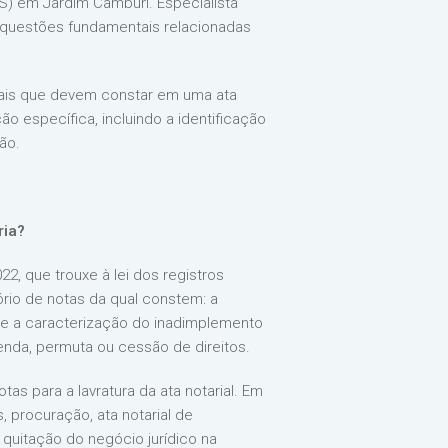
ES) em Jardim Camburi. Especialista
 questões fundamentais relacionadas
ciais que devem constar em uma ata
 específica, incluindo a identificação
ão.
ria?
2, que trouxe à lei dos registros
rtório de notas da qual constem: a
o e a caracterização do inadimplemento
enda, permuta ou cessão de direitos.
s para a lavratura da ata notarial. Em
, procuração, ata notarial de
quitação do negócio jurídico na