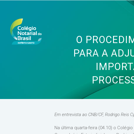
O PROCEDI
PARA A ADJ
IMPORT
PROCESS
Em entrevista ao CNB/CF, Rodrigo Reis Cy
Na última quarta-feira (04.10) o Colégi