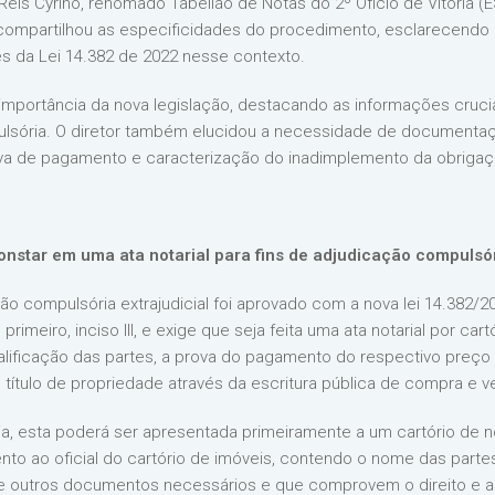
Reis Cyrino, renomado Tabelião de Notas do 2º Ofício de Vitória (
o compartilhou as especificidades do procedimento, esclarecendo
 da Lei 14.382 de 2022 nesse contexto.
a importância da nova legislação, destacando as informações cru
ulsória. O diretor também elucidou a necessidade de documentação
rova de pagamento e caracterização do inadimplemento da obrigaç
nstar em uma ata notarial para fins de adjudicação compulsó
 compulsória extrajudicial foi aprovado com a nova lei 14.382/202
primeiro, inciso III, e exige que seja feita uma ata notarial por ca
ualificação das partes, a prova do pagamento do respectivo preç
título de propriedade através da escritura pública de compra e v
 esta poderá ser apresentada primeiramente a um cartório de nota
nto ao oficial do cartório de imóveis, contendo o nome das partes
e outros documentos necessários e que comprovem o direito e a 