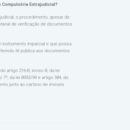
 Compulsória Extrajudicial?
judicial, o procedimento, apesar de
notarial de verificação de documentos
m instrumento imparcial e que possui
nferindo fé pública aos documentos
rtigo 216-B, inciso III, da lei
7º, da lei 8935/94 e artigo 384, do
nto junto ao cartório de imóveis