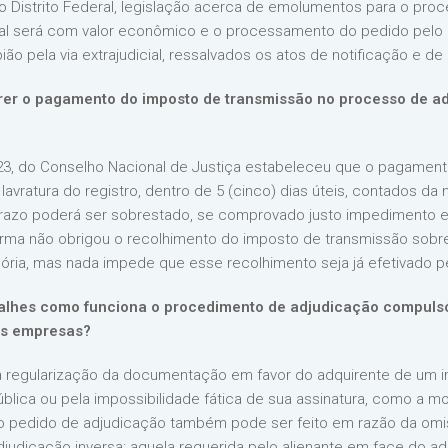
do Distrito Federal, legislação acerca de emolumentos para o pr
arial será com valor econômico e o processamento do pedido pelo o
o pela via extrajudicial, ressalvados os atos de notificação e de r
er o pagamento do imposto de transmissão no processo de a
3, do Conselho Nacional de Justiça estabeleceu que o pagament
vratura do registro, dentro de 5 (cinco) dias úteis, contados da n
se prazo poderá ser sobrestado, se comprovado justo impedimento
orma não obrigou o recolhimento do imposto de transmissão sobre 
ória, mas nada impede que esse recolhimento seja já efetivado pe
alhes como funciona o procedimento de adjudicação compulsór
as empresas?
 a regularização da documentação em favor do adquirente de um i
pública ou pela impossibilidade fática de sua assinatura, como a
 o pedido de adjudicação também pode ser feito em razão da omis
adjudicação inversa: aquela requerida pelo alienante em face do ad