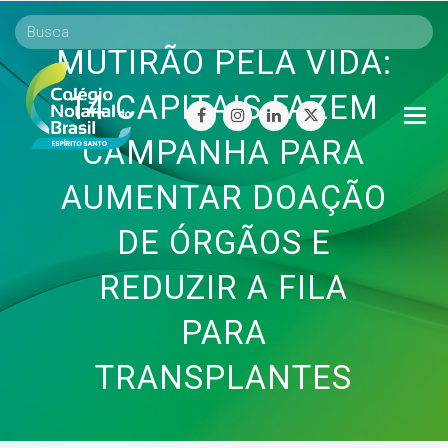
MUTIRÃO PELA VIDA:
14 CAPITAIS FAZEM
O
facebook
instagram
linkedin
twitter
Mo
CAMPANHA PARA
M
AUMENTAR DOAÇÃO
DE ÓRGÃOS E
REDUZIR A FILA
PARA
TRANSPLANTES