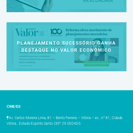
PLANEJAMENTO SUCESSÓRIO GANHA
DESTAQUE NO VALOR ECONÔMICO
CNB/ES
Av. Carlos Moreira Lima, 81 – Bento Ferreira – Vitória – es , n° 81, Cidade
Vitória , Estado Espírito Santo CEP: 29.050-653