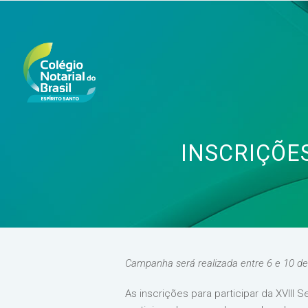
INSCRIÇÕE
Campanha será realizada entre 6 e 10 de 
As inscrições para participar da XVIII