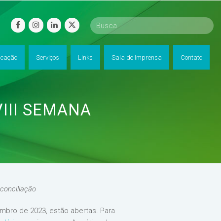
facebook
instagram
linkedin
twitter
cação
Serviços
Links
Sala de Imprensa
Contato
III SEMANA
O
 conciliação
embro de 2023, estão abertas. Para