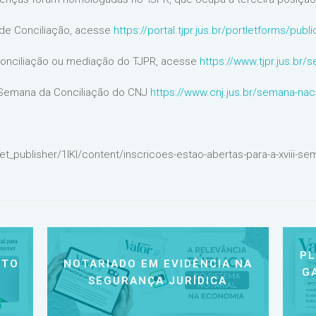
 de Conciliação, acesse
https://portal.tjpr.jus.br/portletforms/pu
conciliação ou mediação do TJPR, acesse
https://www.tjpr.jus.br
 Semana da Conciliação do CNJ
https://www.cnj.jus.br/semana-nac
set_publisher/1lKI/content/inscricoes-estao-abertas-para-a-xviii-s
P
NTO
NOTARIADO EM EVIDÊNCIA NA
G
SEGURANÇA JURÍDICA