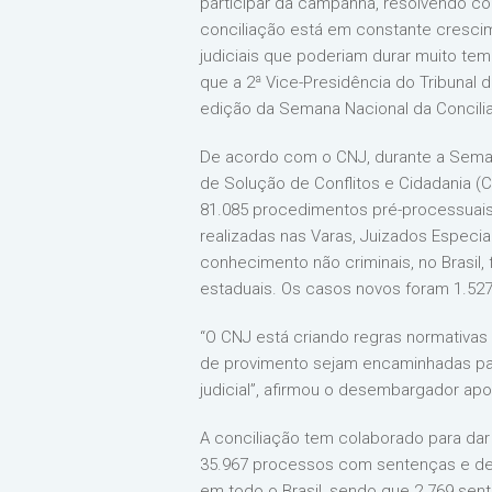
participar da campanha, resolvendo conf
conciliação está em constante cresci
judiciais que poderiam durar muito te
que a 2ª Vice-Presidência do Tribunal 
edição da Semana Nacional da Concili
De acordo com o CNJ, durante a Semana
de Solução de Conflitos e Cidadania (C
81.085 procedimentos pré-processuais 
realizadas nas Varas, Juizados Especi
conhecimento não criminais, no Brasil,
estaduais. Os casos novos foram 1.527
“O CNJ está criando regras normativa
de provimento sejam encaminhadas pa
judicial”, afirmou o desembargador ap
A conciliação tem colaborado para dar
35.967 processos com sentenças e dec
em todo o Brasil, sendo que 2.769 sen