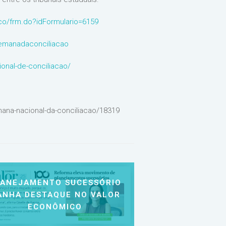
blico/frm.do?idFormulario=6159
/semanadaconciliacao
ional-de-conciliacao/
emana-nacional-da-conciliacao/18319
LANEJAMENTO SUCESSÓRIO
ANHA DESTAQUE NO VALOR
ECONÔMICO