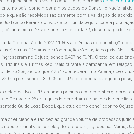
litos judiciários através da conciliação, é preciso
acessar o form
mento no país, como mostram os dados do Conselho Nacional de 
mpo e que são resolvidos rapidamente com a validação do acordo 
de Justiça do Paraná convoca a comunidade jurídica e a população
ação”, anunciou o 2º vice-presidente do TJPR, desembargador Fe
 da Conciliação de 2022, 11.503 audiências de conciliação foram
ejusc) ou nas Câmaras de Conciliação/Mediação no país. No TJPR, 
ingressaram no Cejusc, sendo 8.407 no TJPR. O total de audiênc
ais, Tribunais e Turmas Recursais durante a campanha, em relação
 foi de 75.358, sendo que 7.337 aconteceram no Paraná, que ocupa o
.220 no país, sendo 131.005 no TJPR, que ocupa a segunda posiç
s excelentes. No TJPR, estamos pedindo aos desembargadores que
ra o Cejusc do 2º grau quando percebam a chance de conciliar
osentado Guido José Döbeli, que atua como conciliador no Cejusc
 maior eficiência e rapidez ao grande volume de processos judici
isões terminativas homologatórias foram julgados nas Varas, Ju
tenças foram homologadas no TJPR, que ocupa a terceira posição e