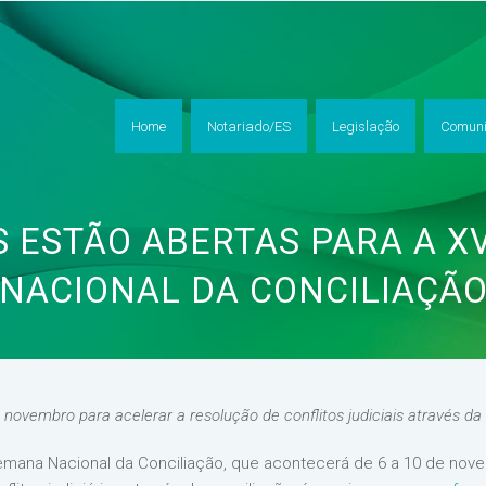
Home
Notariado/ES
Legislação
Comuni
S ESTÃO ABERTAS PARA A XV
NACIONAL DA CONCILIAÇÃ
novembro para acelerar a resolução de conflitos judiciais através da
 Semana Nacional da Conciliação, que acontecerá de 6 a 10 de nov