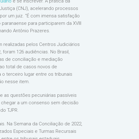
ulário
e se inscrever. A prática da
Justiça (CNJ), acelerando processos
por um juiz. “É com imensa satisfação
 paranaense para participarem da XVIII
rnando Antônio Prazeres.
 realizadas pelos Centros Judiciários
foram 126 audiências. No Brasil,
ias de conciliação e mediação
 ao total de casos novos de
 terceiro lugar entre os tribunais
ão nesse item.
 as questões pecuniárias passíveis
 e chegar a um consenso sem decisão
 do TJPR.
ais. Na Semana da Conciliação de 2022,
izados Especiais e Turmas Recursais
ntre os tribunais estaduais.