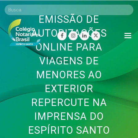
EMISSÃO DE
AUTORIZAÇÕES
O
facebook
instagram
linkedin
twitter
Mo
ONLINE PARA
M
VIAGENS DE
MENORES AO
EXTERIOR
REPERCUTE NA
IMPRENSA DO
ESPÍRITO SANTO