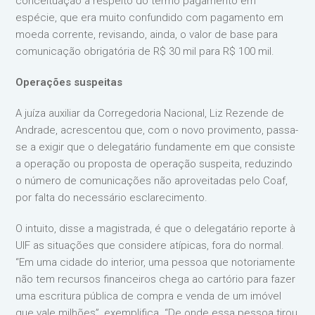
conceituação a respeito do termo pagamento em
espécie, que era muito confundido com pagamento em
moeda corrente, revisando, ainda, o valor de base para
comunicação obrigatória de R$ 30 mil para R$ 100 mil.
Operações suspeitas
A juíza auxiliar da Corregedoria Nacional, Liz Rezende de
Andrade, acrescentou que, com o novo provimento, passa-
se a exigir que o delegatário fundamente em que consiste
a operação ou proposta de operação suspeita, reduzindo
o número de comunicações não aproveitadas pelo Coaf,
por falta do necessário esclarecimento.
O intuito, disse a magistrada, é que o delegatário reporte à
UIF as situações que considere atípicas, fora do normal.
“Em uma cidade do interior, uma pessoa que notoriamente
não tem recursos financeiros chega ao cartório para fazer
uma escritura pública de compra e venda de um imóvel
que vale milhões”, exemplifica. “De onde essa pessoa tirou