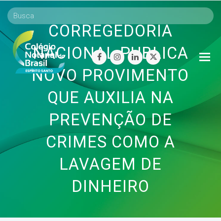
CORREGEDORIA
NACIONAL PUBLICA
O
facebook
instagram
linkedin
twitter
Mo
NOVO PROVIMENTO
M
QUE AUXILIA NA
PREVENÇÃO DE
CRIMES COMO A
LAVAGEM DE
DINHEIRO