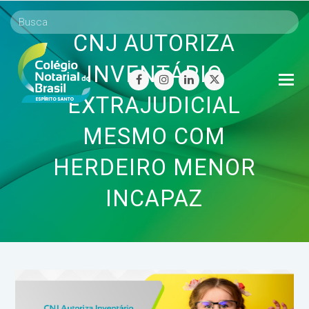
CNJ AUTORIZA
INVENTÁRIO
O
facebook
instagram
linkedin
twitter
Mo
EXTRAJUDICIAL
M
MESMO COM
HERDEIRO MENOR
INCAPAZ