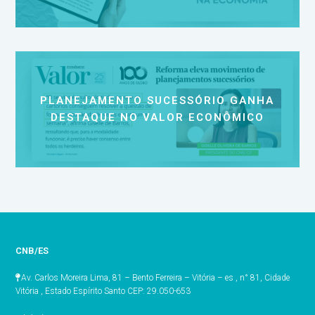
PLANEJAMENTO SUCESSÓRIO GANHA
DESTAQUE NO VALOR ECONÔMICO
CNB/ES
Av. Carlos Moreira Lima, 81 – Bento Ferreira – Vitória – es , n° 81, Cidade
Vitória , Estado Espírito Santo CEP: 29.050-653