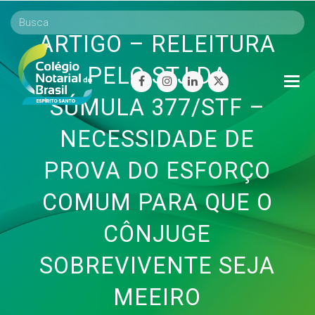
ARTIGO – RELEITURA
PELO STJ DA
O
facebook
instagram
linkedin
twitter
Mo
SÚMULA 377/STF –
M
NECESSIDADE DE
PROVA DO ESFORÇO
COMUM PARA QUE O
CÔNJUGE
SOBREVIVENTE SEJA
MEEIRO