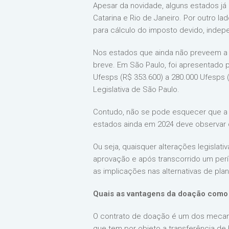
Apesar da novidade, alguns estados já
Catarina e Rio de Janeiro. Por outro l
para cálculo do imposto devido, indep
Nos estados que ainda não preveem a 
breve. Em São Paulo, foi apresentado 
Ufesps (R$ 353.600) a 280.000 Ufesps (R
Legislativa de São Paulo.
Contudo, não se pode esquecer que a 
estados ainda em 2024 deve observar d
Ou seja, quaisquer alterações legislat
aprovação e após transcorrido um perí
as implicações nas alternativas de pl
Quais as vantagens da doação como
O contrato de doação é um dos mecani
que tem por objeto a transferência de