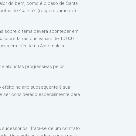
 valor do bem, como é o caso de Santa
líquotas de 4% e 5% (respectivamente)
cas sobre o tema deverá acontecer em
% sobre faixas que variam de 10.000
ontinua em trâmite na Assembleia
e alíquotas progressivas pelos
ão efeito no ano subsequente à sua
eve ser considerado especialmente para
 sucessórios. Trata-se de um contrato
dade. Os objetivos podem ser os mais