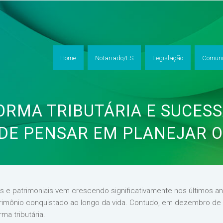
Home
Notariado/ES
Legislação
Comuni
ORMA TRIBUTÁRIA E SUCESS
DE PENSAR EM PLANEJAR 
 e patrimoniais vem crescendo significativamente nos últimos a
atrimônio conquistado ao longo da vida. Contudo, em dezembro d
a tributária.