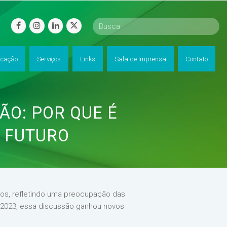
facebook
instagram
linkedin
twitter
cação
Serviços
Links
Sala de Imprensa
Contato
ÃO: POR QUE É
O FUTURO
nos, refletindo uma preocupação das
e 2023, essa discussão ganhou novos