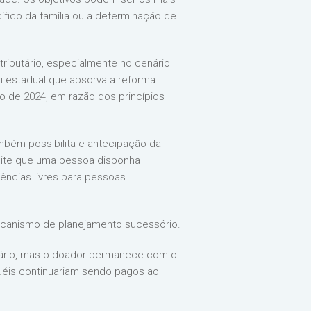
fico da família ou a determinação de
ributário, especialmente no cenário
 estadual que absorva a reforma
no de 2024, em razão dos princípios
mbém possibilita e antecipação da
rmite que uma pessoa disponha
rências livres para pessoas
canismo de planejamento sucessório.
atário, mas o doador permanece com o
guéis continuariam sendo pagos ao