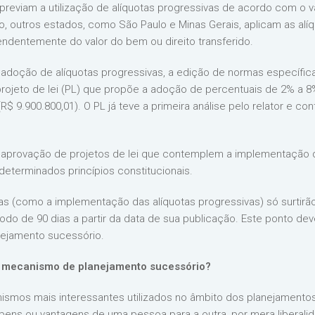
 previam a utilização de alíquotas progressivas de acordo com o
ado, outros estados, como São Paulo e Minas Gerais, aplicam as a
endentemente do valor do bem ou direito transferido.
adoção de alíquotas progressivas, a edição de normas específi
projeto de lei (PL) que propõe a adoção de percentuais de 2% a 8
$ 9.900.800,01). O PL já teve a primeira análise pelo relator e c
aprovação de projetos de lei que contemplem a implementação d
eterminados princípios constitucionais.
ivas (como a implementação das alíquotas progressivas) só surtir
odo de 90 dias a partir da data de sua publicação. Este ponto d
anejamento sucessório.
 mecanismo de planejamento sucessório?
smos mais interessantes utilizados no âmbito dos planejamentos
 bens ou vantagens de uma pessoa para a outra, por mera liberali