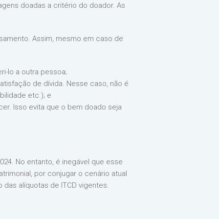
agens doadas a critério do doador. As
casamento. Assim, mesmo em caso de
ri-lo a outra pessoa;
atisfação de dívida. Nesse caso, não é
ilidade etc.); e
cer. Isso evita que o bem doado seja
24. No entanto, é inegável que esse
rimonial, por conjugar o cenário atual
o das alíquotas de ITCD vigentes.