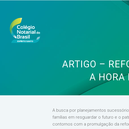
ARTIGO – REF
A HORA 
A busca por planejamentos sucessórios
famílias em resguardar o futuro e o p
contornos com a promulgação da reform