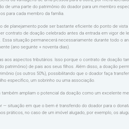
ção de uma parte do patrimônio do doador para um membro especí
dos para cada membro da família.
 de planejamento pode ser bastante eficiente do ponto de vista t
 contrato de doação celebrado antes da entrada em vigor de lei
uais. Essa situação permanecerá necessariamente durante todo o a
ente (ano seguinte + noventa dias).
s aos aspectos tributários. Isso porque o contrato de doação ta
 do patrimônio) de pais aos seus filhos. Além disso, a doação pe
imônio (os outros 50%), possibilitando que o doador faça transfe
lho específico, um sobrinho ou uma associação.
ais também ampliam o potencial da doação como um excelente me
dor — situação em que o bem é transferido do doador para o don
os práticos, no caso de um imóvel alugado, por exemplo, os alu