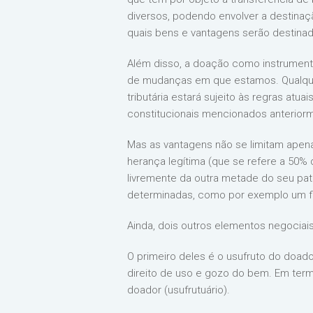
diversos, podendo envolver a destina
quais bens e vantagens serão destina
Além disso, a doação como instrumento
de mudanças em que estamos. Qualquer
tributária estará sujeito às regras at
constitucionais mencionados anteriorm
Mas as vantagens não se limitam apena
herança legítima (que se refere a 50%
livremente da outra metade do seu patr
determinadas, como por exemplo um fi
Ainda, dois outros elementos negoci
O primeiro deles é o usufruto do doa
direito de uso e gozo do bem. Em term
doador (usufrutuário).