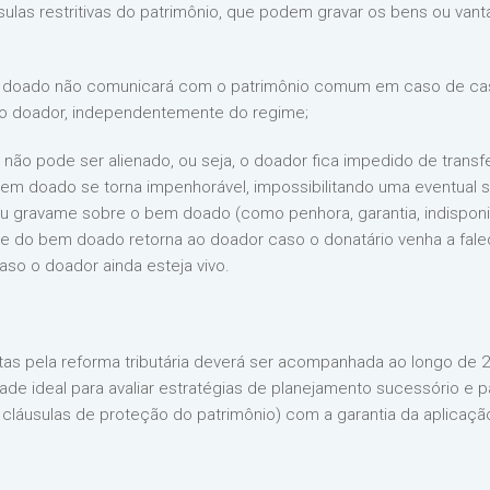
sulas restritivas do patrimônio, que podem gravar os bens ou vant
bem doado não comunicará com o patrimônio comum em caso de 
 o doador, independentemente do regime;
 não pode ser alienado, ou seja, o doador fica impedido de transfe
bem doado se torna impenhorável, impossibilitando uma eventual s
ou gravame sobre o bem doado (como penhora, garantia, indisponib
de do bem doado retorna ao doador caso o donatário venha a fale
aso o doador ainda esteja vivo.
s pela reforma tributária deverá ser acompanhada ao longo de 20
 ideal para avaliar estratégias de planejamento sucessório e pat
 cláusulas de proteção do patrimônio) com a garantia da aplicaçã