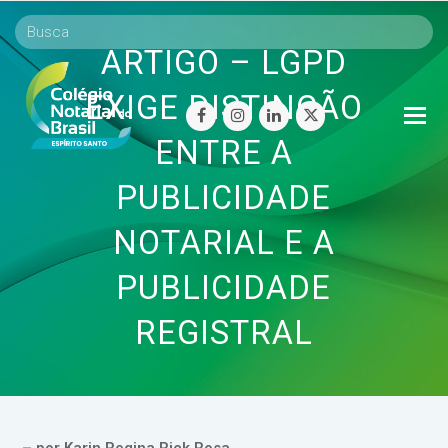
ARTIGO – LGPD
EXIGE DISTINÇÃO
O
facebook
instagram
linkedin
twitter
Mo
ENTRE A
M
PUBLICIDADE
NOTARIAL E A
PUBLICIDADE
REGISTRAL