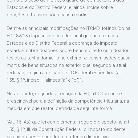
como é o caso do ITCMD, o qual é de competência dos
Estados e do Distrito Federal e, ainda, incide sobre
doações e transmissões causa mortis.
Dentre as principais modificações no ITCMD, foi incluído na
EC 132/23 dispositivo constitucional que autoriza aos
Estados e ao Distrito Federal a cobrança do imposto
estadual sobre doações sobre bens e direito cujo doador
resida ou tenha domicílio no exterior e transmissões causa
mortis de bens situados no exterior que, segundo a atual
redação, exigiria a edição de LC Federal específica (art.
155, § 1º, inciso III, alíneas “a” e “b”)1.
Neste ponto, segundo a redação da EC, a LC tornou-se
prescindível para a definição da competência tributária, na
medida em que restou definida da seguinte forma:
“Art. 16. Até que lei complementar regule o disposto no art.
155, § 1º, III, da Constituição Federal, o imposto incidente
nas hipóteses de que trata o referido dispositivo