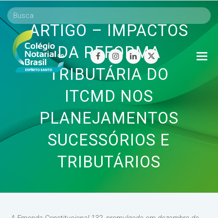
ARTIGO – IMPACTOS
DA REFORMA
O
facebook
instagram
linkedin
twitter
Mo
TRIBUTÁRIA DO
M
ITCMD NOS
PLANEJAMENTOS
SUCESSÓRIOS E
TRIBUTÁRIOS