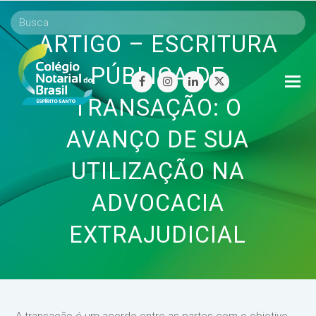
ARTIGO – ESCRITURA
PÚBLICA DE
O
facebook
instagram
linkedin
twitter
Mo
TRANSAÇÃO: O
M
AVANÇO DE SUA
UTILIZAÇÃO NA
ADVOCACIA
EXTRAJUDICIAL