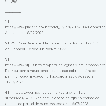
cônjuge.
___________
1 In:
https://www.planalto.gov.br/ccivil_03/leis/2002/l10406compilad
Acesso em: 18/07/2023.
2 DIAS, Maria Berenice. Manual de Direito das Famílias. 15°
ed. Salvador. Editora JusPodivm, 2022.
3 In:
https://www.stj.jus.br/sites/portalp/Paginas/Comunicacao/Not
De-meu-bem-a-meus-bens-a-discussao-sobre-partilha-do-
patrimonio-ao-fim-da-comunhao-parcial.aspx. Acesso em:
18/07/2023.
4 In: https://www.migalhas.com.br/coluna/familia-e-
sucessoes/340711/da-comunicacao-do-fgts-no-regime-da-
comunhao-parcial-de-bens. Acesso em: 16/07/2023.