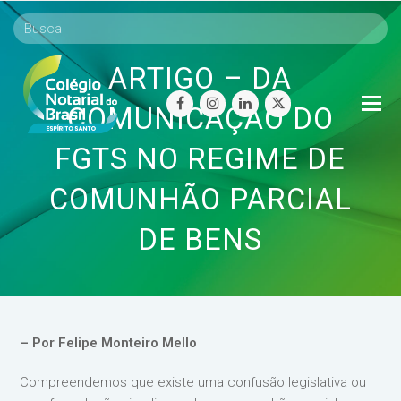
ARTIGO – DA
O
facebook
instagram
linkedin
twitter
COMUNICAÇÃO DO
Mo
FGTS NO REGIME DE
M
COMUNHÃO PARCIAL
DE BENS
– Por Felipe Monteiro Mello
Compreendemos que existe uma confusão legislativa ou