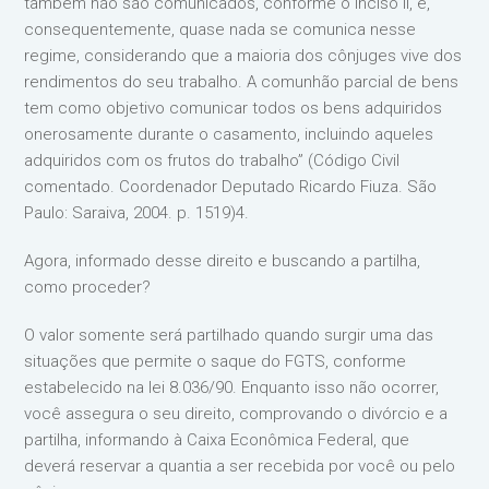
também não são comunicados, conforme o inciso II, e,
consequentemente, quase nada se comunica nesse
regime, considerando que a maioria dos cônjuges vive dos
rendimentos do seu trabalho. A comunhão parcial de bens
tem como objetivo comunicar todos os bens adquiridos
onerosamente durante o casamento, incluindo aqueles
adquiridos com os frutos do trabalho” (Código Civil
comentado. Coordenador Deputado Ricardo Fiuza. São
Paulo: Saraiva, 2004. p. 1519)4.
Agora, informado desse direito e buscando a partilha,
como proceder?
O valor somente será partilhado quando surgir uma das
situações que permite o saque do FGTS, conforme
estabelecido na lei 8.036/90. Enquanto isso não ocorrer,
você assegura o seu direito, comprovando o divórcio e a
partilha, informando à Caixa Econômica Federal, que
deverá reservar a quantia a ser recebida por você ou pelo