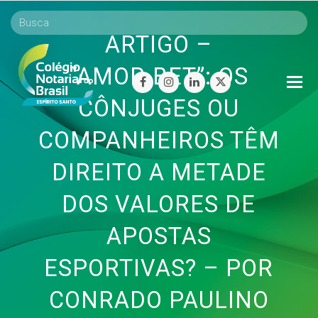
ARTIGO –
“AMOR.BET”: OS
O
facebook
instagram
linkedin
twitter
Mo
CÔNJUGES OU
M
COMPANHEIROS TÊM
DIREITO A METADE
DOS VALORES DE
APOSTAS
ESPORTIVAS? – POR
CONRADO PAULINO