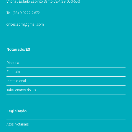
Vitória , Estado Espírito Santo CEP: 29.050-653
Tel: (28) 9.9222-2672
cnbes.adm@gmail.com
Notariado/ES
Diretoria
Estatuto
Institucional
Tabelionatos do ES
Legislação
Atos Notariais