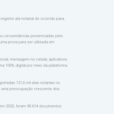
egistre ata notarial do ocorrido para,
ou circunstâncias presenciadas pelo
 uma prova para ser utilizada em
ial, mensagem no celular, aplicativos
a 100% digital por meio da plataforma
stradas 121,6 mil atas notariais no
ça uma preocupação crescente dos
 Já em 2020, foram 90.614 documentos