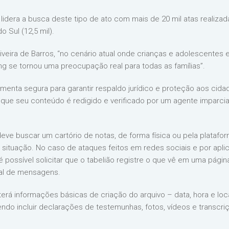
o lidera a busca deste tipo de ato com mais de 20 mil atas realiza
o Sul (12,5 mil).
liveira de Barros, “no cenário atual onde crianças e adolescente
ing se tornou uma preocupação real para todas as famílias”.
ramenta segura para garantir respaldo jurídico e proteção aos cid
 que seu conteúdo é redigido e verificado por um agente imparcia
 deve buscar um cartório de notas, de forma física ou pela platafor
a situação. No caso de ataques feitos em redes sociais e por ap
possível solicitar que o tabelião registre o que vê em uma página 
ital de mensagens.
rá informações básicas de criação do arquivo – data, hora e loca
dendo incluir declarações de testemunhas, fotos, vídeos e transcri