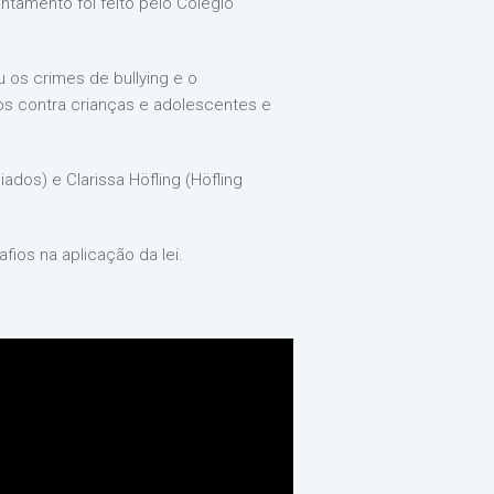
ntamento foi feito pelo Colégio
 os crimes de bullying e o
dos contra crianças e adolescentes e
ados) e Clarissa Höfling (Höfling
fios na aplicação da lei.