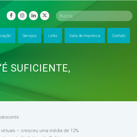
facebook
instagram
linkedin
twitter
cação
Serviços
Links
Sala de Imprensa
Contato
É SUFICIENTE,
dolescente.
 virtuais – cresceu uma média de 12%