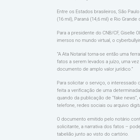
Entre os Estados brasileiros, São Paul
(16 mil), Paraná (14,6 mil) e Rio Grande d
Para a presidente do CNB/CF, Giselle O
imersos no mundo virtual, o cyberbully
“A Ata Notarial torna-se então uma fer
fatos a serem levados a juízo, uma vez
documento de amplo valor jurídico.”
Para solicitar o serviço, o interessado
feita a verificação de uma determinad
quando da publicação de “fake news”, é 
telefone, redes sociais ou arquivo dig
O documento emitido pelo notário conte
solicitante, a narrativa dos fatos – po
tabelião junto ao visto do cartório.