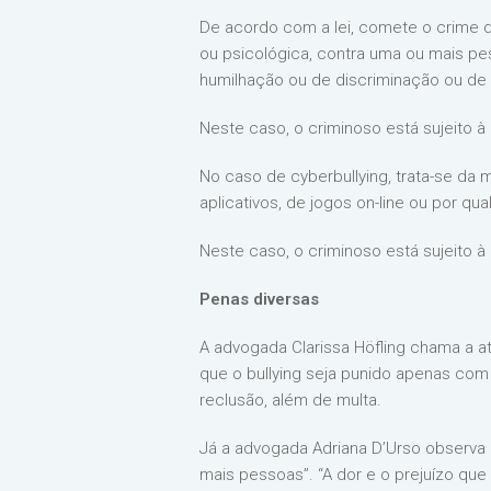
De acordo com a lei, comete o crime de
ou psicológica, contra uma ou mais pes
humilhação ou de discriminação ou de aç
Neste caso, o criminoso está sujeito à
No caso de cyberbullying, trata-se da
aplicativos, de jogos on-line ou por qu
Neste caso, o criminoso está sujeito à
Penas diversas
A advogada Clarissa Höfling chama a at
que o bullying seja punido apenas com
reclusão, além de multa.
Já a advogada Adriana D’Urso observa
mais pessoas”. “A dor e o prejuízo que