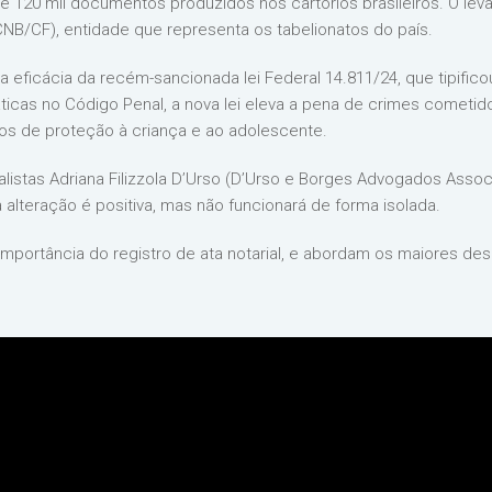
de 120 mil documentos produzidos nos cartórios brasileiros. O leva
(CNB/CF), entidade que representa os tabelionatos do país.
eficácia da recém-sancionada lei Federal 14.811/24, que tipificou
áticas no Código Penal, a nova lei eleva a pena de crimes cometi
os de proteção à criança e ao adolescente.
listas Adriana Filizzola D’Urso (D’Urso e Borges Advogados Associ
alteração é positiva, mas não funcionará de forma isolada.
 importância do registro de ata notarial, e abordam os maiores desa