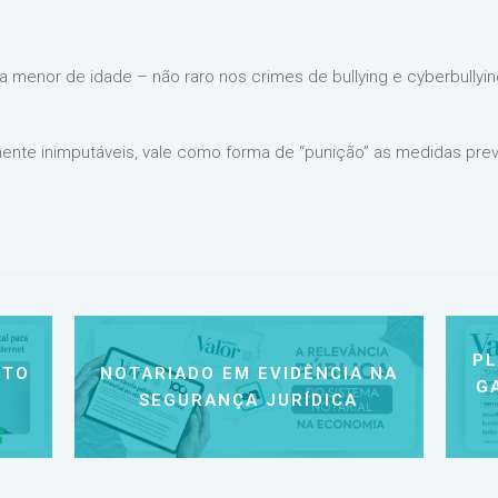
enor de idade – não raro nos crimes de bullying e cyberbullying 
te inimputáveis, vale como forma de “punição” as medidas previ
P
NTO
NOTARIADO EM EVIDÊNCIA NA
G
SEGURANÇA JURÍDICA