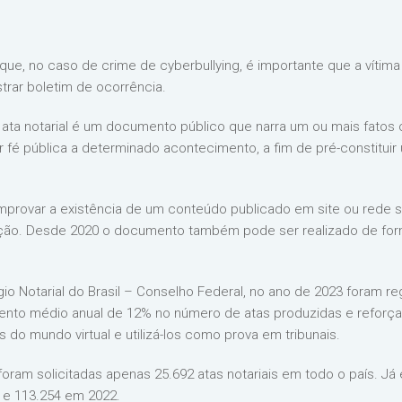
ue, no caso de crime de cyberbullying, é importante que a vítima r
trar boletim de ocorrência.
 ata notarial é um documento público que narra um ou mais fatos 
r fé pública a determinado acontecimento, a fim de pré-constituir
rovar a existência de um conteúdo publicado em site ou rede soc
ção. Desde 2020 o documento também pode ser realizado de form
o Notarial do Brasil – Conselho Federal, no ano de 2023 foram regi
mento médio anual de 12% no número de atas produzidas e refor
 do mundo virtual e utilizá-los como prova em tribunais.
ca, foram solicitadas apenas 25.692 atas notariais em todo o país.
 e 113.254 em 2022.