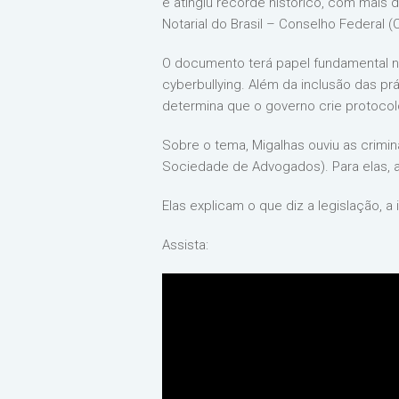
e atingiu recorde histórico, com mais 
Notarial do Brasil – Conselho Federal 
O documento terá papel fundamental na 
cyberbullying. Além da inclusão das pr
determina que o governo crie protocol
Sobre o tema, Migalhas ouviu as crimina
Sociedade de Advogados). Para elas, a 
Elas explicam o que diz a legislação, a
Assista: