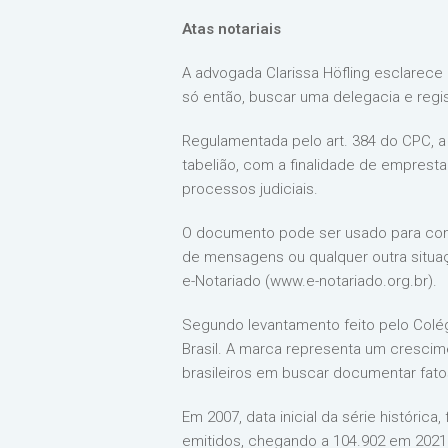
Atas notariais
A advogada Clarissa Höfling esclarece q
só então, buscar uma delegacia e regis
Regulamentada pelo art. 384 do CPC, a
tabelião, com a finalidade de empresta
processos judiciais.
O documento pode ser usado para comp
de mensagens ou qualquer outra situa
e-Notariado (www.e-notariado.org.br).
Segundo levantamento feito pelo Colégi
Brasil. A marca representa um cresci
brasileiros em buscar documentar fatos
Em 2007, data inicial da série históri
emitidos, chegando a 104.902 em 2021