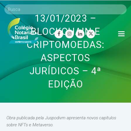
13/01/2023 –
BLOCKCHAIN E
O
facebook
instagram
linkedin
twitter
Mo
CRIPTOMOEDAS:
M
ASPECTOS
JURÍDICOS – 4ª
EDIÇÃO
Obra publicada pela Juspodivm apresenta novos capítulos
sobre NFTs e Metaverso.