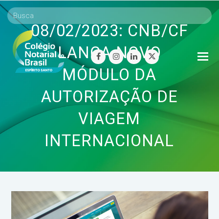
08/02/2023: CNB/CF
LANÇA NOVO
O
facebook
instagram
linkedin
twitter
Mo
MÓDULO DA
M
AUTORIZAÇÃO DE
VIAGEM
INTERNACIONAL